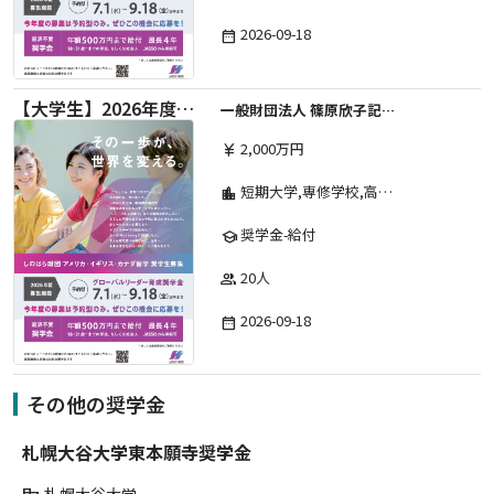
2026-09-18
date_range
【大学生】2026年度 しのはら財団 アメリカ・イギリス・カナダ英語留学奨学金
一般財団法人 篠原欣子記念財団 (海外留学奨学金グループ)
2,000万円
currency_yen
短期大学,専修学校,高等専門学校,その他,高等学校,大学院,大学
location_city
奨学金-給付
school
20人
group
2026-09-18
date_range
その他の奨学金
札幌大谷大学東本願寺奨学金