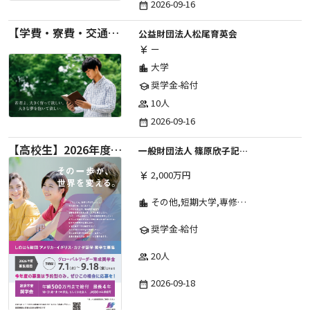
2026-09-16
date_range
【学費・寮費・交通費給付】2027年度第71期育英生募集
公益財団法人松尾育英会
ー
currency_yen
大学
location_city
奨学金-給付
school
10人
group
2026-09-16
date_range
【高校生】2026年度 しのはら財団 アメリカ・イギリス・カナダ英語留学奨学金
一般財団法人 篠原欣子記念財団 (海外留学奨学金グループ)
2,000万円
currency_yen
その他,短期大学,専修学校,高等専門学校,高等学校,大学院,大学
location_city
奨学金-給付
school
20人
group
2026-09-18
date_range