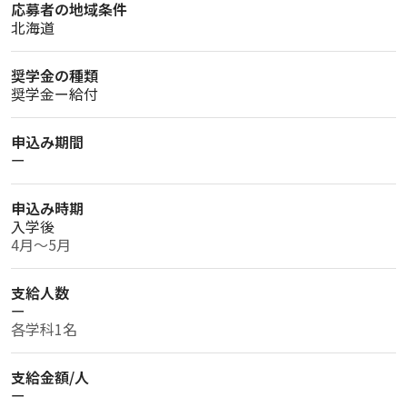
応募者の地域条件
北海道
奨学金の種類
奨学金ー給付
申込み期間
ー
申込み時期
入学後
4月〜5月
支給人数
ー
各学科1名
支給金額/人
ー