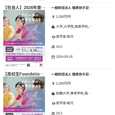
【社会人】2026年度 しのはら財団 アメリカ・イギリス・カナダ英語留学奨学金
一般財団法人 篠原欣子記念財団 (海外留学奨学金グループ)
2,000万円
currency_yen
大学,大学院,高等学校,その他,高等専門学校,専修学校,短期大学
location_city
奨学金-給付
school
20人
group
2026-09-18
date_range
【高校生Foundation Course 】2026年度 しのはら財団 アメリカ・イギリス・カナダ英語留学奨学金
一般財団法人 篠原欣子記念財団 (海外留学奨学金グループ)
2,000万円
currency_yen
短期大学,専修学校,高等専門学校,その他,高等学校,大学院,大学
location_city
奨学金-給付
school
20人
group