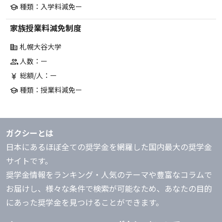
種類：入学料減免ー
school
家族授業料減免制度
札幌大谷大学
corporate_fare
人数：ー
group
総額/人：ー
currency_yen
種類：授業料減免ー
school
ガクシーとは
日本にあるほぼ全ての奨学金を網羅した国内最大の奨学金
サイトです。
奨学金情報をランキング・人気のテーマや豊富なコラムで
お届けし、様々な条件で検索が可能なため、あなたの目的
にあった奨学金を見つけることができます。