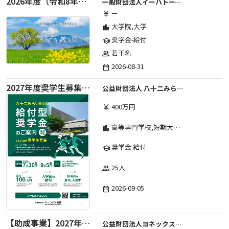
2026年度（令和8年度）第２期 一般財団法人イーハトーブ育英会奨学生募集（給付型） 日本国内及び海外の大学・大学院に自宅外通学をする学生に生活費の一部(家賃半額相当)を給付【岩手県が本籍地の大学生または大学院生対象】
一般財団法人イーハトーブ育英会
ー
currency_yen
大学院,大学
location_city
奨学金-給付
school
若干名
group
2026-08-31
date_range
2027年度奨学生募集要項
公益財団法人 八十二みらい財団
400万円
currency_yen
高等専門学校,短期大学,専修学校,大学
location_city
奨学金-給付
school
25人
group
2026-09-05
date_range
【助成事業】2027年度中学校部活動の地域展開推進に関する助成金
公益財団法人ヨネックススポーツ振興財団