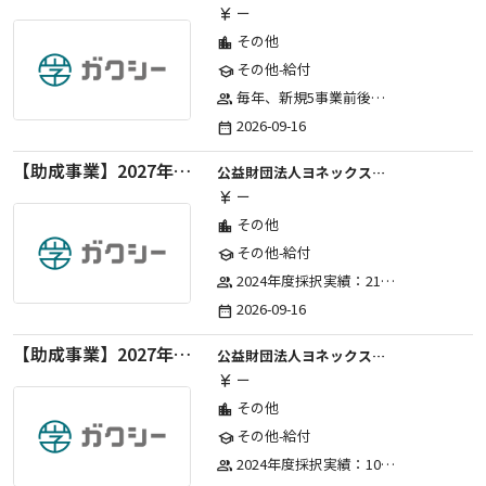
ー
currency_yen
その他
location_city
その他-給付
school
毎年、新規5事業前後への助成金交付を予定とし、初年度5事業、2年目合計10事業前後、3年目合計15事業前後、4年目以降は15事業前後にて実施する。 2025年度採択実績：5事業、2026年度採択実績：5事業
group
2026-09-16
date_range
【助成事業】2027年度（通年）国際交流普及事業に関する助成金
公益財団法人ヨネックススポーツ振興財団
ー
currency_yen
その他
location_city
その他-給付
school
2024年度採択実績：21事業（前期11・後期10）、2025年度採択実績：30事業（前期15・後期15）、2026年度採択実績：40事業 ※2026年度より、前期・後期の区分を廃止し、年1回の申請受付となりました。
group
2026-09-16
date_range
【助成事業】2027年度（通年）ジュニアスポーツ振興に関する助成金
公益財団法人ヨネックススポーツ振興財団
ー
currency_yen
その他
location_city
その他-給付
school
2024年度採択実績：107事業（前期45・後期62）、2025年度採択実績：103事業（前期48・後期55）、2026年度採択実績：97事業 ※2026年度より、前期・後期の区分を廃止し、年1回の申請受付となりました。
group