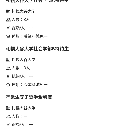
札幌大谷大学社会学部A特待生
札幌大谷大学
corporate_fare
人数：3人
group
総額/人：ー
currency_yen
種類：授業料減免ー
school
札幌大谷大学社会学部B特待生
札幌大谷大学
corporate_fare
人数：3人
group
総額/人：ー
currency_yen
種類：授業料減免ー
school
卒業生等子奨学金制度
札幌大谷大学
corporate_fare
人数：ー
group
総額/人：ー
currency_yen