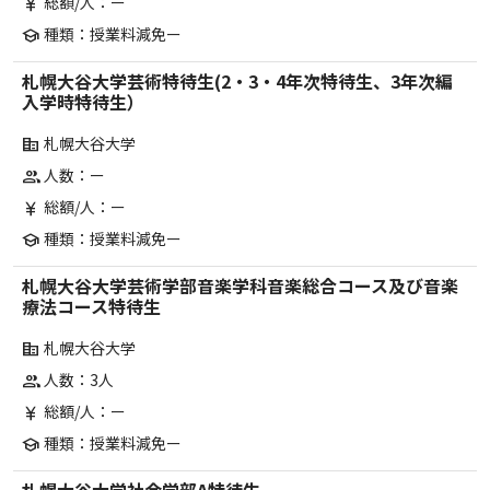
総額/人：ー
currency_yen
種類：授業料減免ー
school
札幌大谷大学芸術特待生(2・3・4年次特待生、3年次編
入学時特待生）
札幌大谷大学
corporate_fare
人数：ー
group
総額/人：ー
currency_yen
種類：授業料減免ー
school
札幌大谷大学芸術学部音楽学科音楽総合コース及び音楽
療法コース特待生
札幌大谷大学
corporate_fare
人数：3人
group
総額/人：ー
currency_yen
種類：授業料減免ー
school