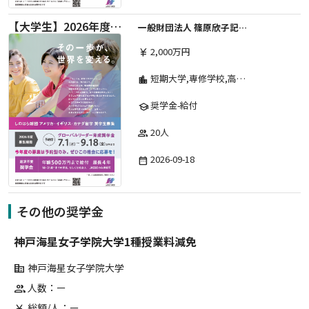
【大学生】2026年度 しのはら財団 アメリカ・イギリス・カナダ英語留学奨学金
一般財団法人 篠原欣子記念財団 (海外留学奨学金グループ)
2,000万円
currency_yen
短期大学,専修学校,高等専門学校,その他,高等学校,大学院,大学
location_city
奨学金-給付
school
20人
group
2026-09-18
date_range
その他の奨学金
神戸海星女子学院大学1種授業料減免
神戸海星女子学院大学
corporate_fare
人数：ー
group
総額/人：ー