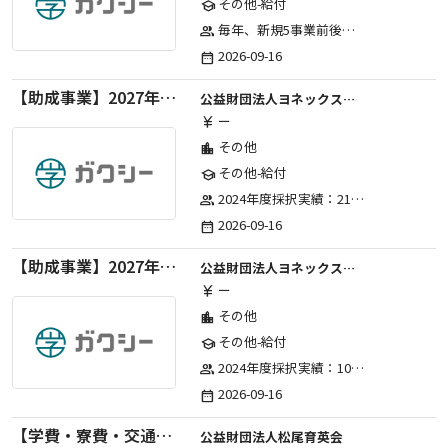
その他-給付
school
毎年、新規5事業前後への助成金交付を予定とし、初年度5事業、2年目合計10事業前後、3年目合計15事業前後、4年目以降は15事業前後にて実施する。 2025年度採択実績：5事業、2026年度採択実績：5事業
group
2026-09-16
date_range
【助成事業】2027年度（通年）国際交流普及事業に関する助成金
公益財団法人ヨネックススポーツ振興財団
ー
currency_yen
その他
location_city
その他-給付
school
2024年度採択実績：21事業（前期11・後期10）、2025年度採択実績：30事業（前期15・後期15）、2026年度採択実績：40事業 ※2026年度より、前期・後期の区分を廃止し、年1回の申請受付となりました。
group
2026-09-16
date_range
【助成事業】2027年度（通年）ジュニアスポーツ振興に関する助成金
公益財団法人ヨネックススポーツ振興財団
ー
currency_yen
その他
location_city
その他-給付
school
2024年度採択実績：107事業（前期45・後期62）、2025年度採択実績：103事業（前期48・後期55）、2026年度採択実績：97事業 ※2026年度より、前期・後期の区分を廃止し、年1回の申請受付となりました。
group
2026-09-16
date_range
【学費・寮費・交通費給付】2027年度第71期育英生募集
公益財団法人松尾育英会