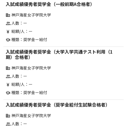
入試成績優秀者奨学金（一般前期A合格者）
神戸海星女子学院大学
corporate_fare
人数：ー
group
総額/人：ー
currency_yen
種類：奨学金ー給付
school
入試成績優秀者奨学金（大学入学共通テスト利用（1
期）合格者）
神戸海星女子学院大学
corporate_fare
人数：ー
group
総額/人：ー
currency_yen
種類：奨学金ー給付
school
入試成績優秀者奨学金（奨学金給付生試験合格者）
神戸海星女子学院大学
corporate_fare
人数：ー
group