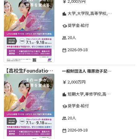
2,000万円
currency_yen
大学,大学院,高等学校,その他,高等専門学校,専修学校,短期大学
location_city
奨学金-給付
school
20人
group
2026-09-18
date_range
【高校生Foundation Course 】2026年度 しのはら財団 アメリカ・イギリス・カナダ英語留学奨学金
一般財団法人 篠原欣子記念財団 (海外留学奨学金グループ)
2,000万円
currency_yen
短期大学,専修学校,高等専門学校,その他,高等学校,大学院,大学
location_city
奨学金-給付
school
20人
group
2026-09-18
date_range