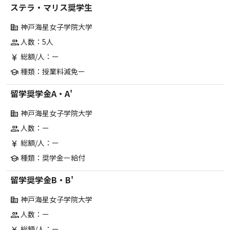
ステラ・マリス奨学生
神戸海星女子学院大学
corporate_fare
人数：5人
group
総額/人：ー
currency_yen
種類：授業料減免ー
school
留学奨学金A・A'
神戸海星女子学院大学
corporate_fare
人数：ー
group
総額/人：ー
currency_yen
種類：奨学金ー給付
school
留学奨学金B・B'
神戸海星女子学院大学
corporate_fare
人数：ー
group
総額/人：ー