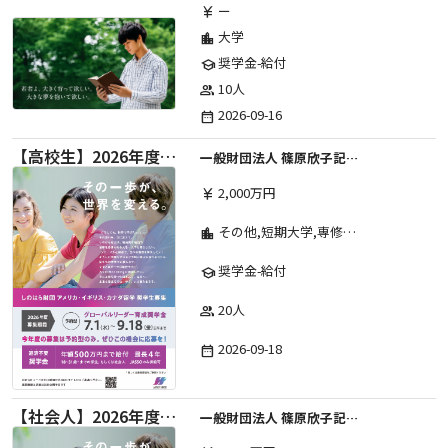
ー
currency_yen
大学
location_city
奨学金-給付
school
10人
group
2026-09-16
date_range
【高校生】2026年度 しのはら財団 アメリカ・イギリス・カナダ英語留学奨学金
一般財団法人 篠原欣子記念財団 (海外留学奨学金グループ)
2,000万円
currency_yen
その他,短期大学,専修学校,高等専門学校,高等学校,大学院,大学
location_city
奨学金-給付
school
20人
group
2026-09-18
date_range
【社会人】2026年度 しのはら財団 アメリカ・イギリス・カナダ英語留学奨学金
一般財団法人 篠原欣子記念財団 (海外留学奨学金グループ)