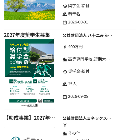
奨学金-給付
school
若干名
group
2026-08-31
date_range
2027年度奨学生募集要項
公益財団法人 八十二みらい財団
400万円
currency_yen
高等専門学校,短期大学,専修学校,大学
location_city
奨学金-給付
school
25人
group
2026-09-05
date_range
【助成事業】2027年度中学校部活動の地域展開推進に関する助成金
公益財団法人ヨネックススポーツ振興財団
ー
currency_yen
その他
location_city