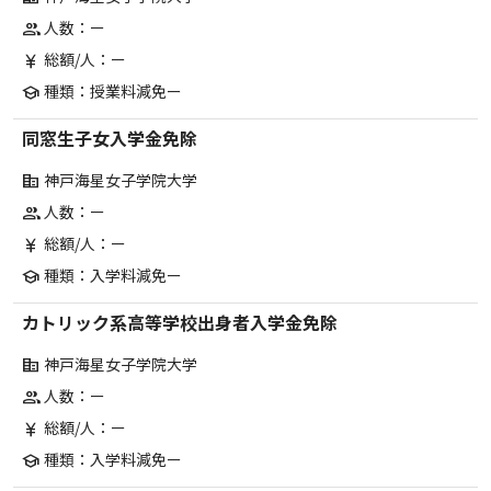
人数：ー
group
総額/人：ー
currency_yen
種類：授業料減免ー
school
同窓生子女入学金免除
神戸海星女子学院大学
corporate_fare
人数：ー
group
総額/人：ー
currency_yen
種類：入学料減免ー
school
カトリック系高等学校出身者入学金免除
神戸海星女子学院大学
corporate_fare
人数：ー
group
総額/人：ー
currency_yen
種類：入学料減免ー
school