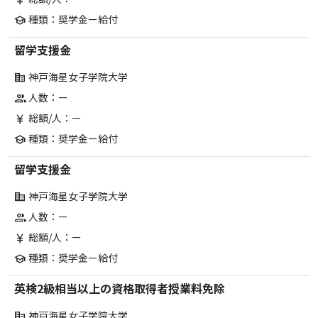
currency_yen
種類：奨学金ー給付
school
留学支援金
神戸海星女子学院大学
corporate_fare
人数：ー
group
総額/人：ー
currency_yen
種類：奨学金ー給付
school
留学支援金
神戸海星女子学院大学
corporate_fare
人数：ー
group
総額/人：ー
currency_yen
種類：奨学金ー給付
school
英検2級相当以上の資格取得者授業料免除
神戸海星女子学院大学
corporate_fare