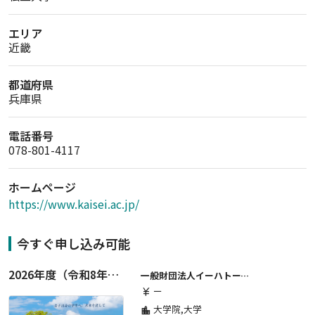
エリア
近畿
都道府県
兵庫県
電話番号
078-801-4117
ホームページ
https://www.kaisei.ac.jp/
今すぐ申し込み可能
2026年度（令和8年度）第２期 一般財団法人イーハトーブ育英会奨学生募集（給付型） 日本国内及び海外の大学・大学院に自宅外通学をする学生に生活費の一部(家賃半額相当)を給付【岩手県が本籍地の大学生または大学院生対象】
一般財団法人イーハトーブ育英会
ー
currency_yen
大学院,大学
location_city