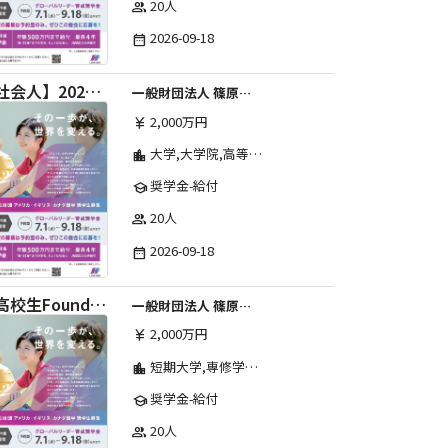
20人
group
2026-09-18
date_range
【社会人】2026年度 しのはら財団 アメリカ・イギリス・カナダ英語留学奨学金
一般財団法人 篠原欣子記念財団 (海外留学奨学金グループ)
2,000万円
currency_yen
大学,大学院,高等学校,その他,高等専門学校,専修学校,短期大学
location_city
奨学金-給付
school
20人
group
2026-09-18
date_range
【高校生Foundation Course 】2026年度 しのはら財団 アメリカ・イギリス・カナダ英語留学奨学金
一般財団法人 篠原欣子記念財団 (海外留学奨学金グループ)
2,000万円
currency_yen
短期大学,専修学校,高等専門学校,その他,高等学校,大学院,大学
location_city
奨学金-給付
school
20人
group