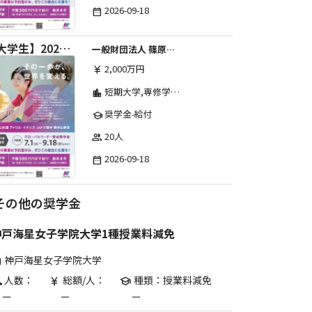
2026-09-18
date_range
【大学生】2026年度 しのはら財団 アメリカ・イギリス・カナダ英語留学奨学金
一般財団法人 篠原欣子記念財団 (海外留学奨学金グループ)
2,000万円
currency_yen
短期大学,専修学校,高等専門学校,その他,高等学校,大学院,大学
location_city
奨学金-給付
school
20人
group
2026-09-18
date_range
その他の奨学金
神戸海星女子学院大学1種授業料減免
神戸海星女子学院大学
are
人数：
総額/人：
種類：授業料減免
p
currency_yen
school
ー
ー
ー