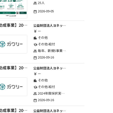
25人
group
2026-09-05
date_range
【助成事業】2027年度中学校部活動の地域展開推進に関する助成金
公益財団法人ヨネックススポーツ振興財団
ー
currency_yen
その他
location_city
その他-給付
school
毎年、新規5事業前後への助成金交付を予定とし、初年度5事業、2年目合計10事業前後、3年目合計15事業前後、4年目以降は15事業前後にて実施する。 2025年度採択実績：5事業、2026年度採択実績：5事業
group
2026-09-16
date_range
【助成事業】2027年度（通年）国際交流普及事業に関する助成金
公益財団法人ヨネックススポーツ振興財団
ー
currency_yen
その他
location_city
その他-給付
school
2024年度採択実績：21事業（前期11・後期10）、2025年度採択実績：30事業（前期15・後期15）、2026年度採択実績：40事業 ※2026年度より、前期・後期の区分を廃止し、年1回の申請受付となりました。
group
2026-09-16
date_range
【助成事業】2027年度（通年）ジュニアスポーツ振興に関する助成金
公益財団法人ヨネックススポーツ振興財団