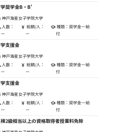
学奨学金B・B'
神戸海星女子学院大学
are
人数：
総額/人：
種類：奨学金ー給
p
currency_yen
school
ー
ー
付
留学支援金
神戸海星女子学院大学
are
人数：
総額/人：
種類：奨学金ー給
p
currency_yen
school
ー
ー
付
留学支援金
神戸海星女子学院大学
are
人数：
総額/人：
種類：奨学金ー給
p
currency_yen
school
ー
ー
付
英検2級相当以上の資格取得者授業料免除
神戸海星女子学院大学