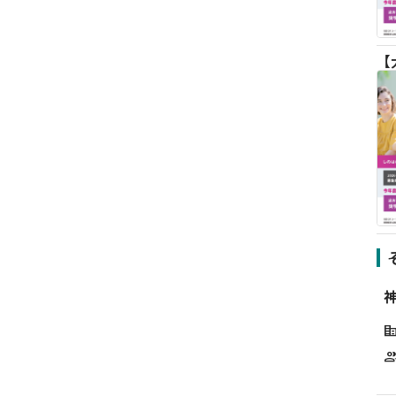
corporate_f
grou