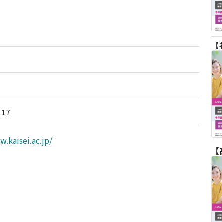
117
w.kaisei.ac.jp/