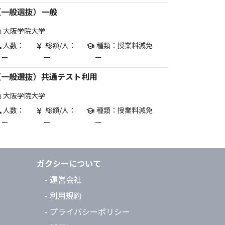
（一般選抜）一般
大阪学院大学
are
人数：
総額/人：
種類：授業料減免
p
currency_yen
school
ー
ー
ー
（一般選抜）共通テスト利用
大阪学院大学
are
人数：
総額/人：
種類：授業料減免
p
currency_yen
school
ー
ー
ー
ガクシーについて
- 運営会社
- 利用規約
- プライバシーポリシー