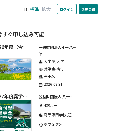
標準
拡大
ログイン
新規会員
今すぐ申し込み可能
2026年度（令和8年度）第２期 一般財団法人イーハトーブ育英会奨学生募集（給付型） 日本国内及び海外の大学・大学院に自宅外通学をする学生に生活費の一部(家賃半額相当)を給付【岩手県が本籍地の大学生または大学院生対象】
一般財団法人イーハトーブ育英会
ー
currency_yen
大学院,大学
location_city
奨学金-給付
school
若干名
group
2026-08-31
date_range
2027年度奨学生募集要項
公益財団法人 八十二みらい財団
400万円
currency_yen
高等専門学校,短期大学,専修学校,大学
location_city
奨学金-給付
school