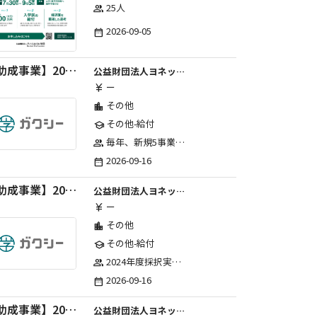
25人
group
2026-09-05
date_range
【助成事業】2027年度中学校部活動の地域展開推進に関する助成金
公益財団法人ヨネックススポーツ振興財団
ー
currency_yen
その他
location_city
その他-給付
school
毎年、新規5事業前後への助成金交付を予定とし、初年度5事業、2年目合計10事業前後、3年目合計15事業前後、4年目以降は15事業前後にて実施する。 2025年度採択実績：5事業、2026年度採択実績：5事業
group
2026-09-16
date_range
【助成事業】2027年度（通年）国際交流普及事業に関する助成金
公益財団法人ヨネックススポーツ振興財団
ー
currency_yen
その他
location_city
その他-給付
school
2024年度採択実績：21事業（前期11・後期10）、2025年度採択実績：30事業（前期15・後期15）、2026年度採択実績：40事業 ※2026年度より、前期・後期の区分を廃止し、年1回の申請受付となりました。
group
2026-09-16
date_range
【助成事業】2027年度（通年）ジュニアスポーツ振興に関する助成金
公益財団法人ヨネックススポーツ振興財団