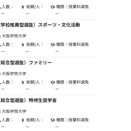
人数：
総額/人：
種類：授業料減免
p
currency_yen
school
ー
ー
ー
（学校推薦型選抜）スポーツ・文化活動
大阪学院大学
are
人数：
総額/人：
種類：授業料減免
p
currency_yen
school
ー
ー
ー
（総合型選抜）ファミリー
大阪学院大学
are
人数：
総額/人：
種類：授業料減免
p
currency_yen
school
ー
ー
ー
（総合型選抜）特待生奨学金
大阪学院大学
are
人数：
総額/人：
種類：授業料減免
p
currency_yen
school
ー
ー
ー