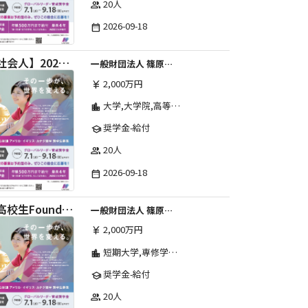
20人
group
2026-09-18
date_range
【社会人】2026年度 しのはら財団 アメリカ・イギリス・カナダ英語留学奨学金
一般財団法人 篠原欣子記念財団 (海外留学奨学金グループ)
2,000万円
currency_yen
大学,大学院,高等学校,その他,高等専門学校,専修学校,短期大学
location_city
奨学金-給付
school
20人
group
2026-09-18
date_range
【高校生Foundation Course 】2026年度 しのはら財団 アメリカ・イギリス・カナダ英語留学奨学金
一般財団法人 篠原欣子記念財団 (海外留学奨学金グループ)
2,000万円
currency_yen
短期大学,専修学校,高等専門学校,その他,高等学校,大学院,大学
location_city
奨学金-給付
school
20人
group