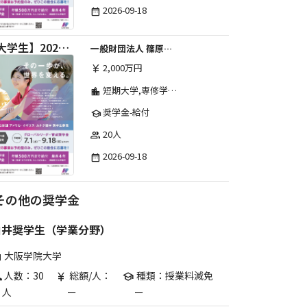
2026-09-18
date_range
【大学生】2026年度 しのはら財団 アメリカ・イギリス・カナダ英語留学奨学金
一般財団法人 篠原欣子記念財団 (海外留学奨学金グループ)
2,000万円
currency_yen
短期大学,専修学校,高等専門学校,その他,高等学校,大学院,大学
location_city
奨学金-給付
school
20人
group
2026-09-18
date_range
その他の奨学金
白井奨学生（学業分野）
大阪学院大学
are
人数：30
総額/人：
種類：授業料減免
p
currency_yen
school
人
ー
ー