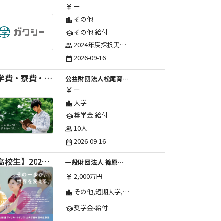
ー
currency_yen
その他
location_city
その他-給付
school
2024年度採択実績：107事業（前期45・後期62）、2025年度採択実績：103事業（前期48・後期55）、2026年度採択実績：97事業 ※2026年度より、前期・後期の区分を廃止し、年1回の申請受付となりました。
group
2026-09-16
date_range
【学費・寮費・交通費給付】2027年度第71期育英生募集
公益財団法人松尾育英会
ー
currency_yen
大学
location_city
奨学金-給付
school
10人
group
2026-09-16
date_range
【高校生】2026年度 しのはら財団 アメリカ・イギリス・カナダ英語留学奨学金
一般財団法人 篠原欣子記念財団 (海外留学奨学金グループ)
2,000万円
currency_yen
その他,短期大学,専修学校,高等専門学校,高等学校,大学院,大学
location_city
奨学金-給付
school