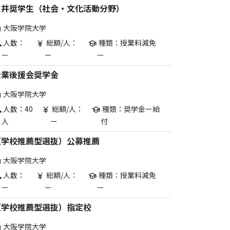
白井奨学生（社会・文化活動分野）
大阪学院大学
are
人数：
総額/人：
種類：授業料減免
p
currency_yen
school
ー
ー
ー
企業後援会奨学金
大阪学院大学
are
人数：40
総額/人：
種類：奨学金ー給
p
currency_yen
school
人
ー
付
（学校推薦型選抜）公募推薦
大阪学院大学
are
人数：
総額/人：
種類：授業料減免
p
currency_yen
school
ー
ー
ー
（学校推薦型選抜）指定校
大阪学院大学
are