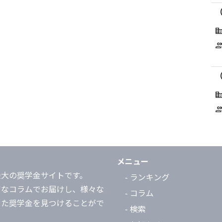
corporate_f
grou
corporate_f
grou
メニュー
最大の奨学金サイトです。
- ランキング
富なコラムでお届けし、様々な
- コラム
った奨学金を見つけることがで
- 検索