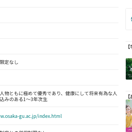
限定なし
人物ともに極めて優秀であり、健康にして将来有為な人
込みのある1〜3年次生
w.osaka-gu.ac.jp/index.html