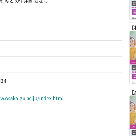
制度との併用制限なし
434
w.osaka-gu.ac.jp/index.html