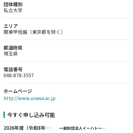
団体種別
私立大学
エリア
関東甲信越（東京都を除く）
都道府県
埼玉県
電話番号
048-878-3557
ホームページ
http://www.urawa.ac.jp
今すぐ申し込み可能
2026年度（令和8年度）第２期 一般財団法人イーハトーブ育英会奨学生募集（給付型） 日本国内及び海外の大学・大学院に自宅外通学をする学生に生活費の一部(家賃半額相当)を給付【岩手県が本籍地の大学生または大学院生対象】
一般財団法人イーハトーブ育英会