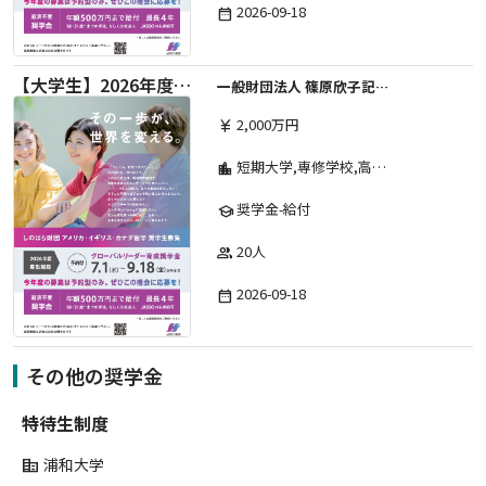
2026-09-18
date_range
【大学生】2026年度 しのはら財団 アメリカ・イギリス・カナダ英語留学奨学金
一般財団法人 篠原欣子記念財団 (海外留学奨学金グループ)
2,000万円
currency_yen
短期大学,専修学校,高等専門学校,その他,高等学校,大学院,大学
location_city
奨学金-給付
school
20人
group
2026-09-18
date_range
その他の奨学金
特待生制度
浦和大学
corporate_fare