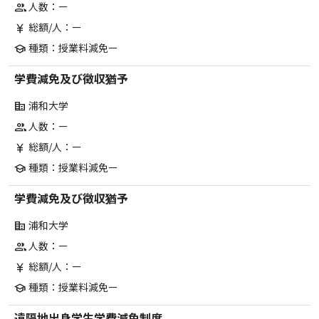
人数：ー
group
総額/人：ー
currency_yen
種類：授業料減免ー
school
学費減免及び徴収猶予
浦和大学
corporate_fare
人数：ー
group
総額/人：ー
currency_yen
種類：授業料減免ー
school
学費減免及び徴収猶予
浦和大学
corporate_fare
人数：ー
group
総額/人：ー
currency_yen
種類：授業料減免ー
school
遠隔地出身学生学費減免制度