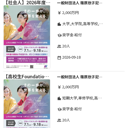
【社会人】2026年度 しのはら財団 アメリカ・イギリス・カナダ英語留学奨学金
一般財団法人 篠原欣子記念財団 (海外留学奨学金グループ)
2,000万円
currency_yen
大学,大学院,高等学校,その他,高等専門学校,専修学校,短期大学
location_city
奨学金-給付
school
20人
group
2026-09-18
date_range
【高校生Foundation Course 】2026年度 しのはら財団 アメリカ・イギリス・カナダ英語留学奨学金
一般財団法人 篠原欣子記念財団 (海外留学奨学金グループ)
2,000万円
currency_yen
短期大学,専修学校,高等専門学校,その他,高等学校,大学院,大学
location_city
奨学金-給付
school
20人
group