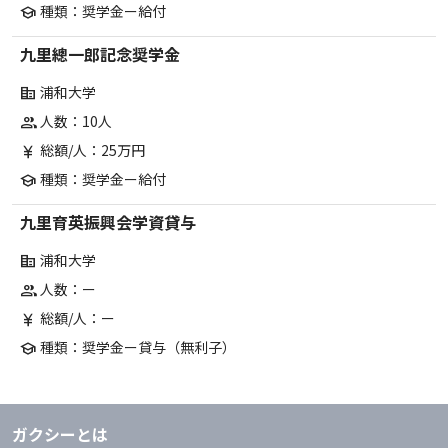
種類：奨学金ー給付
school
九里總一郎記念奨学金
浦和大学
corporate_fare
人数：10人
group
総額/人：25万円
currency_yen
種類：奨学金ー給付
school
九里育英振興会学資貸与
浦和大学
corporate_fare
人数：ー
group
総額/人：ー
currency_yen
種類：奨学金ー貸与（無利子）
school
ガクシーとは