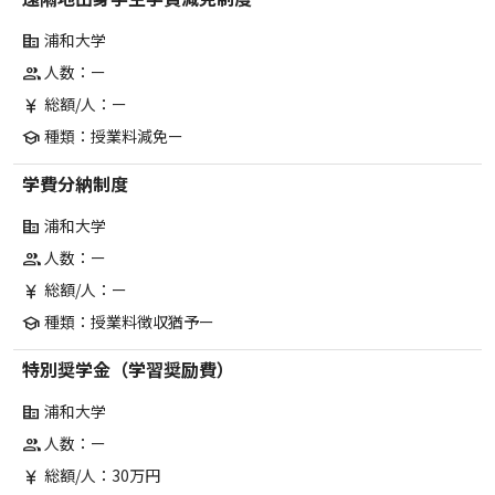
浦和大学
corporate_fare
人数：ー
group
総額/人：ー
currency_yen
種類：授業料減免ー
school
学費分納制度
浦和大学
corporate_fare
人数：ー
group
総額/人：ー
currency_yen
種類：授業料徴収猶予ー
school
特別奨学金（学習奨励費）
浦和大学
corporate_fare
人数：ー
group
総額/人：30万円
currency_yen