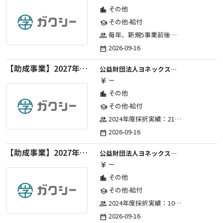
その他
location_city
その他-給付
school
毎年、新規5事業前後への助成金交付を予定とし、初年度5事業、2年目合計10事業前後、3年目合計15事業前後、4年目以降は15事業前後にて実施する。 2025年度採択実績：5事業、2026年度採択実績：5事業
group
2026-09-16
date_range
【助成事業】2027年度（通年）国際交流普及事業に関する助成金
公益財団法人ヨネックススポーツ振興財団
ー
currency_yen
その他
location_city
その他-給付
school
2024年度採択実績：21事業（前期11・後期10）、2025年度採択実績：30事業（前期15・後期15）、2026年度採択実績：40事業 ※2026年度より、前期・後期の区分を廃止し、年1回の申請受付となりました。
group
2026-09-16
date_range
【助成事業】2027年度（通年）ジュニアスポーツ振興に関する助成金
公益財団法人ヨネックススポーツ振興財団
ー
currency_yen
その他
location_city
その他-給付
school
2024年度採択実績：107事業（前期45・後期62）、2025年度採択実績：103事業（前期48・後期55）、2026年度採択実績：97事業 ※2026年度より、前期・後期の区分を廃止し、年1回の申請受付となりました。
group
2026-09-16
date_range