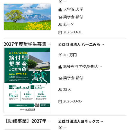
ー
currency_yen
大学院,大学
location_city
奨学金-給付
school
若干名
group
2026-08-31
date_range
2027年度奨学生募集要項
公益財団法人 八十二みらい財団
400万円
currency_yen
高等専門学校,短期大学,専修学校,大学
location_city
奨学金-給付
school
25人
group
2026-09-05
date_range
【助成事業】2027年度中学校部活動の地域展開推進に関する助成金
公益財団法人ヨネックススポーツ振興財団
ー
currency_yen