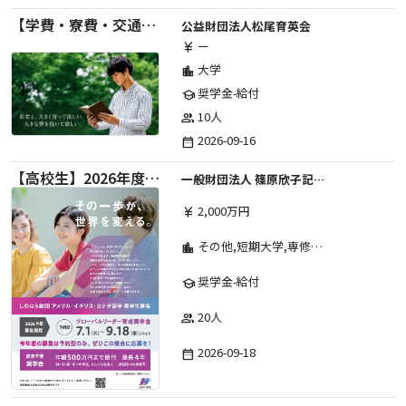
【学費・寮費・交通費給付】2027年度第71期育英生募集
公益財団法人松尾育英会
ー
currency_yen
大学
location_city
奨学金-給付
school
10人
group
2026-09-16
date_range
【高校生】2026年度 しのはら財団 アメリカ・イギリス・カナダ英語留学奨学金
一般財団法人 篠原欣子記念財団 (海外留学奨学金グループ)
2,000万円
currency_yen
その他,短期大学,専修学校,高等専門学校,高等学校,大学院,大学
location_city
奨学金-給付
school
20人
group
2026-09-18
date_range