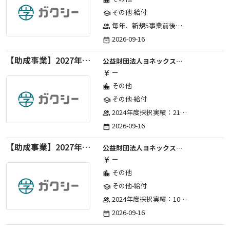
その他-給付
school
毎年、新規5事業前後への助成金交付を予定とし、初年度5事業、2年目合計10事業前後、3年目合計15事業前後、4年目以降は15事業前後にて実施する。 2025年度採択実績：5事業、2026年度採択実績：5事業
group
2026-09-16
date_range
【助成事業】2027年度（通年）国際交流普及事業に関する助成金
公益財団法人ヨネックススポーツ振興財団
ー
currency_yen
その他
location_city
その他-給付
school
2024年度採択実績：21事業（前期11・後期10）、2025年度採択実績：30事業（前期15・後期15）、2026年度採択実績：40事業 ※2026年度より、前期・後期の区分を廃止し、年1回の申請受付となりました。
group
2026-09-16
date_range
【助成事業】2027年度（通年）ジュニアスポーツ振興に関する助成金
公益財団法人ヨネックススポーツ振興財団
ー
currency_yen
その他
location_city
その他-給付
school
2024年度採択実績：107事業（前期45・後期62）、2025年度採択実績：103事業（前期48・後期55）、2026年度採択実績：97事業 ※2026年度より、前期・後期の区分を廃止し、年1回の申請受付となりました。
group
2026-09-16
date_range