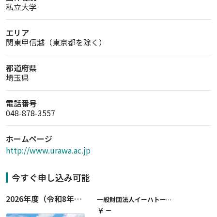
私立大学
エリア
関東甲信越（東京都を除く）
都道府県
埼玉県
電話番号
048-878-3557
ホームページ
http://www.urawa.ac.jp
今すぐ申し込み可能
2026年度（令和8年度）第２期 一般財団法人イーハトーブ育英会奨学生募集（給付型） 日本国内及び海外の大学・大学院に自宅外通学をする学生に生活費の一部(家賃半額相当)を給付【岩手県が本籍地の大学生または大学院生対象】
一般財団法人イーハトーブ育英会
ー
currency_yen