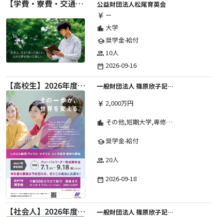
【学費・寮費・交通費給付】2027年度第71期育英生募集
公益財団法人松尾育英会
ー
currency_yen
大学
location_city
奨学金-給付
school
10人
group
2026-09-16
date_range
【高校生】2026年度 しのはら財団 アメリカ・イギリス・カナダ英語留学奨学金
一般財団法人 篠原欣子記念財団 (海外留学奨学金グループ)
2,000万円
currency_yen
その他,短期大学,専修学校,高等専門学校,高等学校,大学院,大学
location_city
奨学金-給付
school
20人
group
2026-09-18
date_range
【社会人】2026年度 しのはら財団 アメリカ・イギリス・カナダ英語留学奨学金
一般財団法人 篠原欣子記念財団 (海外留学奨学金グループ)