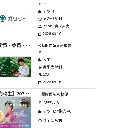
ー
currency_yen
その他
location_city
その他-給付
school
2024年度採択実績：107事業（前期45・後期62）、2025年度採択実績：103事業（前期48・後期55）、2026年度採択実績：97事業 ※2026年度より、前期・後期の区分を廃止し、年1回の申請受付となりました。
group
2026-09-16
date_range
【学費・寮費・交通費給付】2027年度第71期育英生募集
公益財団法人松尾育英会
ー
currency_yen
大学
location_city
奨学金-給付
school
10人
group
2026-09-16
date_range
【高校生】2026年度 しのはら財団 アメリカ・イギリス・カナダ英語留学奨学金
一般財団法人 篠原欣子記念財団 (海外留学奨学金グループ)
2,000万円
currency_yen
その他,短期大学,専修学校,高等専門学校,高等学校,大学院,大学
location_city
奨学金-給付
school