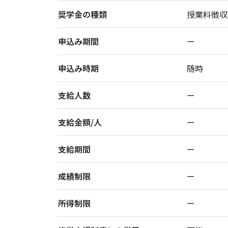
奨学金の種類
授業料徴収
申込み期間
ー
申込み時期
随時
支給人数
ー
支給金額/人
ー
支給期間
ー
成績制限
ー
所得制限
ー