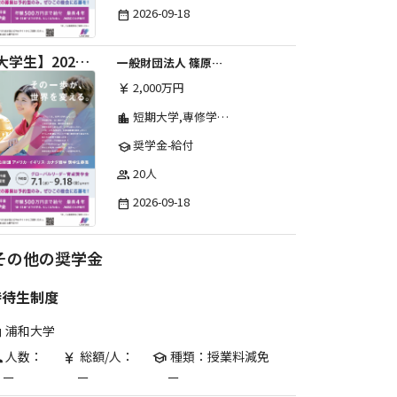
2026-09-18
date_range
【大学生】2026年度 しのはら財団 アメリカ・イギリス・カナダ英語留学奨学金
一般財団法人 篠原欣子記念財団 (海外留学奨学金グループ)
2,000万円
currency_yen
短期大学,専修学校,高等専門学校,その他,高等学校,大学院,大学
location_city
奨学金-給付
school
20人
group
2026-09-18
date_range
その他の奨学金
特待生制度
浦和大学
are
人数：
総額/人：
種類：授業料減免
p
currency_yen
school
ー
ー
ー