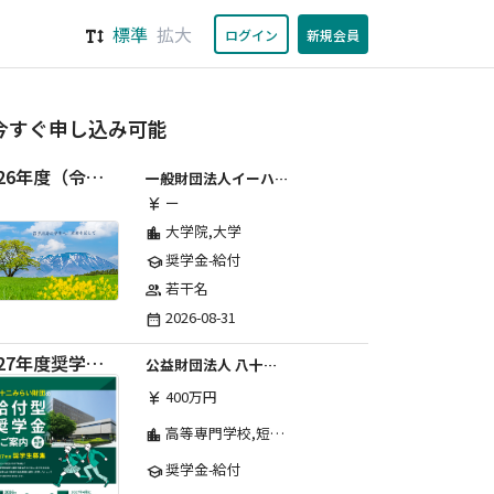
標準
拡大
ログイン
新規会員
今すぐ申し込み可能
2026年度（令和8年度）第２期 一般財団法人イーハトーブ育英会奨学生募集（給付型） 日本国内及び海外の大学・大学院に自宅外通学をする学生に生活費の一部(家賃半額相当)を給付【岩手県が本籍地の大学生または大学院生対象】
一般財団法人イーハトーブ育英会
ー
currency_yen
大学院,大学
location_city
奨学金-給付
school
若干名
group
2026-08-31
date_range
2027年度奨学生募集要項
公益財団法人 八十二みらい財団
400万円
currency_yen
高等専門学校,短期大学,専修学校,大学
location_city
奨学金-給付
school