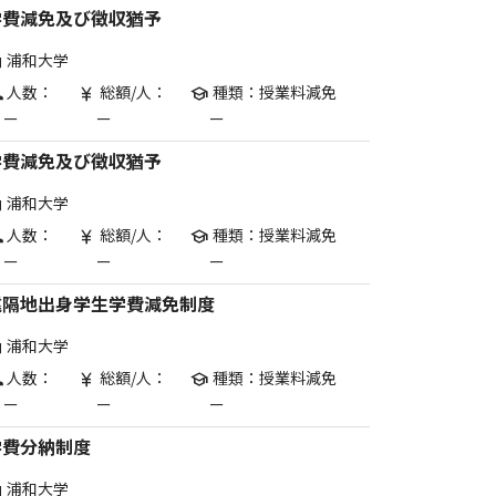
学費減免及び徴収猶予
浦和大学
are
人数：
総額/人：
種類：授業料減免
p
currency_yen
school
ー
ー
ー
学費減免及び徴収猶予
浦和大学
are
人数：
総額/人：
種類：授業料減免
p
currency_yen
school
ー
ー
ー
遠隔地出身学生学費減免制度
浦和大学
are
人数：
総額/人：
種類：授業料減免
p
currency_yen
school
ー
ー
ー
学費分納制度
浦和大学
are