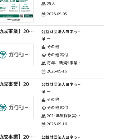
25人
group
2026-09-05
date_range
【助成事業】2027年度中学校部活動の地域展開推進に関する助成金
公益財団法人ヨネックススポーツ振興財団
ー
currency_yen
その他
location_city
その他-給付
school
毎年、新規5事業前後への助成金交付を予定とし、初年度5事業、2年目合計10事業前後、3年目合計15事業前後、4年目以降は15事業前後にて実施する。 2025年度採択実績：5事業、2026年度採択実績：5事業
group
2026-09-16
date_range
【助成事業】2027年度（通年）国際交流普及事業に関する助成金
公益財団法人ヨネックススポーツ振興財団
ー
currency_yen
その他
location_city
その他-給付
school
2024年度採択実績：21事業（前期11・後期10）、2025年度採択実績：30事業（前期15・後期15）、2026年度採択実績：40事業 ※2026年度より、前期・後期の区分を廃止し、年1回の申請受付となりました。
group
2026-09-16
date_range
【助成事業】2027年度（通年）ジュニアスポーツ振興に関する助成金
公益財団法人ヨネックススポーツ振興財団