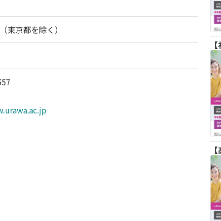
（東京都を除く）
557
.urawa.ac.jp