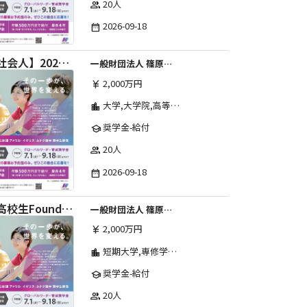
20人
group
2026-09-18
date_range
【社会人】2026年度 しのはら財団 アメリカ・イギリス・カナダ英語留学奨学金
一般財団法人 篠原欣子記念財団 (海外留学奨学金グループ)
2,000万円
currency_yen
大学,大学院,高等学校,その他,高等専門学校,専修学校,短期大学
location_city
奨学金-給付
school
20人
group
2026-09-18
date_range
【高校生Foundation Course 】2026年度 しのはら財団 アメリカ・イギリス・カナダ英語留学奨学金
一般財団法人 篠原欣子記念財団 (海外留学奨学金グループ)
2,000万円
currency_yen
短期大学,専修学校,高等専門学校,その他,高等学校,大学院,大学
location_city
奨学金-給付
school
20人
group