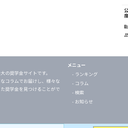
corporate_f
grou
メニュー
最大の奨学金サイトです。
- ランキング
富なコラムでお届けし、様々な
- コラム
った奨学金を見つけることがで
- 検索
- お知らせ