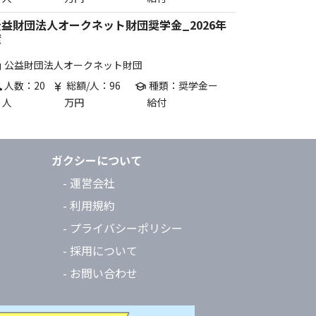
公益財団法人オークネット財団奨学金_2026年
度
公益財団法人オークネット財団
are
人数：20
総額/人：96
種類：奨学金ー
p
currency_yen
school
人
万円
給付
ガクシーについて
- 運営会社
- 利用規約
- プライバシーポリシー
- 採用について
- お問い合わせ