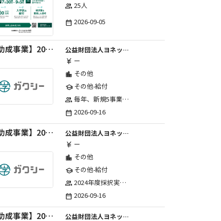
25人
group
2026-09-05
date_range
【助成事業】2027年度中学校部活動の地域展開推進に関する助成金
公益財団法人ヨネックススポーツ振興財団
ー
currency_yen
その他
location_city
その他-給付
school
毎年、新規5事業前後への助成金交付を予定とし、初年度5事業、2年目合計10事業前後、3年目合計15事業前後、4年目以降は15事業前後にて実施する。 2025年度採択実績：5事業、2026年度採択実績：5事業
group
2026-09-16
date_range
【助成事業】2027年度（通年）国際交流普及事業に関する助成金
公益財団法人ヨネックススポーツ振興財団
ー
currency_yen
その他
location_city
その他-給付
school
2024年度採択実績：21事業（前期11・後期10）、2025年度採択実績：30事業（前期15・後期15）、2026年度採択実績：40事業 ※2026年度より、前期・後期の区分を廃止し、年1回の申請受付となりました。
group
2026-09-16
date_range
【助成事業】2027年度（通年）ジュニアスポーツ振興に関する助成金
公益財団法人ヨネックススポーツ振興財団