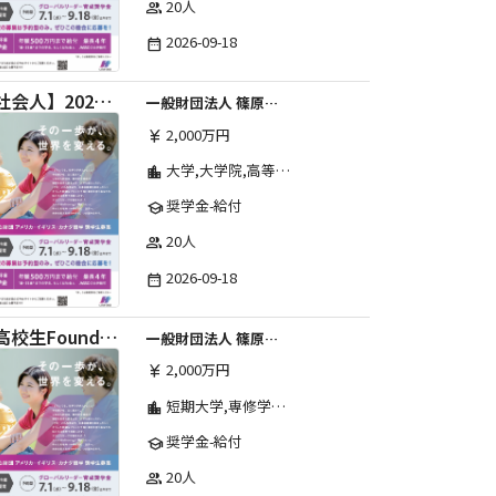
20人
group
2026-09-18
date_range
【社会人】2026年度 しのはら財団 アメリカ・イギリス・カナダ英語留学奨学金
一般財団法人 篠原欣子記念財団 (海外留学奨学金グループ)
2,000万円
currency_yen
大学,大学院,高等学校,その他,高等専門学校,専修学校,短期大学
location_city
奨学金-給付
school
20人
group
2026-09-18
date_range
【高校生Foundation Course 】2026年度 しのはら財団 アメリカ・イギリス・カナダ英語留学奨学金
一般財団法人 篠原欣子記念財団 (海外留学奨学金グループ)
2,000万円
currency_yen
短期大学,専修学校,高等専門学校,その他,高等学校,大学院,大学
location_city
奨学金-給付
school
20人
group