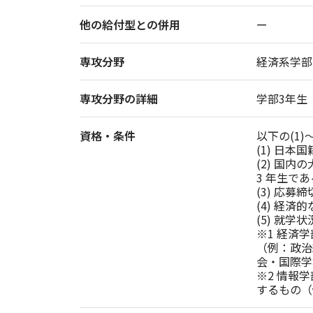
他の給付型との併用
ー
専攻分野
経済系学部
専攻分野の詳細
資格・条件
以下の(1)
(1) 日本
(2) 国
3 年生であ
(3) 応募
(4) 経
(5) 就
※1 経済
（例：政治
会・国際学
※2 情報
するもの（