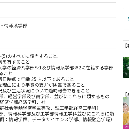
・情報系学部
～(5)のすべてに該当すること。

国籍を有すること

内の大学の経済系学部※1及び情報系学部※2に在籍する学部 
ること

締切日時点で年齢 25 才以下であること

済的な理由により学費の支弁が困難であること

学状況及び生活状況について適時報告できること

学部、経営学部及び商学部、並びにこれらに類するもの
経済学部経済学科、社

群社会学類経済学主専攻、理工学部経営工学科）

学部、情報科学部及び工学部情報工学科並びにこれらに類
例：情報学群、データサイエンス学部、情報融合学環）