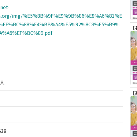
cnet-
on.org/img/%E5%8B%9F%E9%9B%86%E8%A6%81%E
%EF%BC%88%E4%BB%A4%E5%92%8C8%E5%B9%
A%A6%EF%BC%89.pdf
人
638