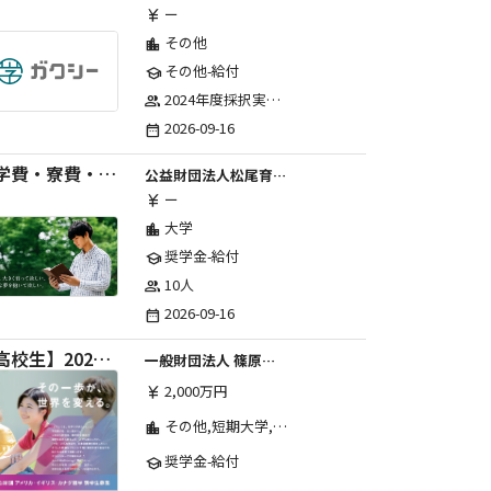
ー
currency_yen
その他
location_city
その他-給付
school
2024年度採択実績：107事業（前期45・後期62）、2025年度採択実績：103事業（前期48・後期55）、2026年度採択実績：97事業 ※2026年度より、前期・後期の区分を廃止し、年1回の申請受付となりました。
group
2026-09-16
date_range
【学費・寮費・交通費給付】2027年度第71期育英生募集
公益財団法人松尾育英会
ー
currency_yen
大学
location_city
奨学金-給付
school
10人
group
2026-09-16
date_range
【高校生】2026年度 しのはら財団 アメリカ・イギリス・カナダ英語留学奨学金
一般財団法人 篠原欣子記念財団 (海外留学奨学金グループ)
2,000万円
currency_yen
その他,短期大学,専修学校,高等専門学校,高等学校,大学院,大学
location_city
奨学金-給付
school