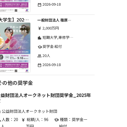
2026-09-18
date_range
【大学生】2026年度 しのはら財団 アメリカ・イギリス・カナダ英語留学奨学金
一般財団法人 篠原欣子記念財団 (海外留学奨学金グループ)
2,000万円
currency_yen
短期大学,専修学校,高等専門学校,その他,高等学校,大学院,大学
location_city
奨学金-給付
school
20人
group
2026-09-18
date_range
その他の奨学金
公益財団法人オークネット財団奨学金_2025年
度
公益財団法人オークネット財団
are
人数：20
総額/人：96
種類：奨学金ー
p
currency_yen
school
人
万円
給付