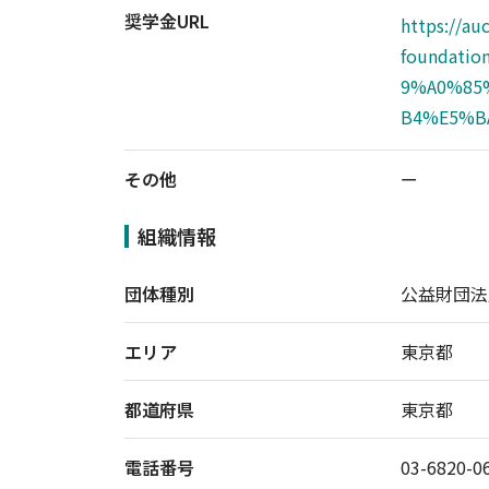
奨学金URL
https://au
foundati
9%A0%85
B4%E5%B
その他
ー
組織情報
団体種別
公益財団法
エリア
東京都
都道府県
東京都
電話番号
03-6820-0