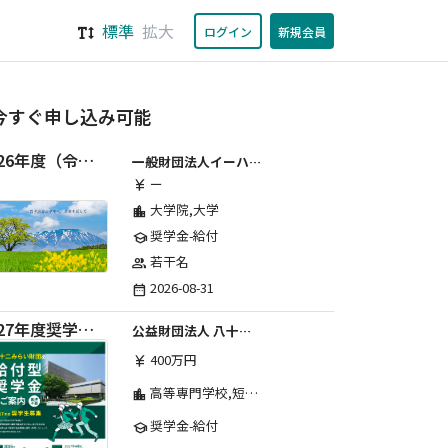
標準
拡大
ログイン
新規会員
今すぐ申し込み可能
2026年度（令和8年度）第２期 一般財団法人イーハトーブ育英会奨学生募集（給付型） 日本国内及び海外の大学・大学院に自宅外通学をする学生に生活費の一部(家賃半額相当)を給付【岩手県が本籍地の大学生または大学院生対象】
一般財団法人イーハトーブ育英会
ー
currency_yen
大学院,大学
location_city
奨学金-給付
school
若干名
group
2026-08-31
date_range
2027年度奨学生募集要項
公益財団法人 八十二みらい財団
400万円
currency_yen
高等専門学校,短期大学,専修学校,大学
location_city
奨学金-給付
school