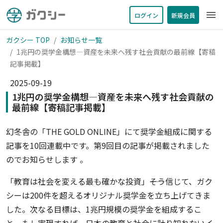
menu
ログイン
新規会員
ガクシー TOP
お知らせ一覧
1兆円の奨学金構想―資産を未来へ残す社会貢献の最前線【寄稿
記事掲載】
2025-09-19
1兆円の奨学金構想―資産を未来へ残す社会貢献の
最前線【寄稿記事掲載】
幻冬舎の「THE GOLD ONLINE」にて奨学金組成に関する
記事を10回連載中です。第9回目の記事が掲載されました
のでお知らせします 。
「教育は社会を変える最も確かな投資」――そう信じて、ガク
シーは200件を超えるオリジナル奨学金を立ち上げてきま
した。次なる目標は、1兆円規模の奨学金を組成するこ