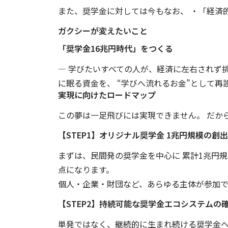
また、奨学金に対しては今もなお、 ・「経済
ガクシーが変えたいこと
「奨学金16兆円時代」をつくる
— 学びたいすべての人が、経済に左右されず
に眠る資金を、 “学びへ流れるお金”として再
実現に向けたロードマップ
この夢は一足飛びには実現できません。 だか
【STEP1】オリジナル奨学金 1兆円規模の創出
まずは、民間発の奨学金を中心に 累計1兆円
点になります。
個人・企業・財団など、あらゆる主体が参加で
【STEP2】持続可能な奨学金エコシステムの
単発ではなく、継続的に生まれ続ける奨学金