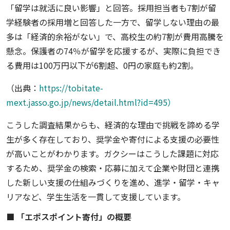
「留学は就活に良い影響」と回答。採用担当者も7割が留
学経験者の採用増と回答した一方で、留学しない理由の最
多は「経済的余裕がない」で、高校生の約7割が費用高騰を
懸念。保護者の74％が留学を応援するが、実際に負担でき
る費用は100万円以下が6割超、0円の家庭も約2割。
（出典：
https://tobitate-
mext.jasso.go.jp/news/detail.html?id=495）
こうした調査結果からも、経済的な理由で挑戦を諦める学
生が多く存在しており、奨学金や寄付による支援の必要性
が高いことがわかります。ガクシーはこうした課題に対応
するため、奨学金の検索・応募に加えて企業や財団と連携
した新しい支援の仕組みづくりを進め、進学・留学・キャ
リアなど、学生生活を一貫して支援しています。
■ 「エポスポイント寄付」の概要