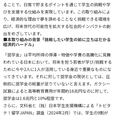
ることで、日常で貯まるポイントを通じて学生の挑戦や学
びを支援する仕組みを実現しています。この取り組みによ
り、経済的な理由で夢を諦めることなく挑戦できる環境を
広げ、将来世代の可能性を拡大する社会的インパクトの創
出をめざしています。
■本取り組みの背景「挑戦したい学生の前に立ちはだかる
経済的ハードル」
「奨学金」は平均所得の停滞・物価や学費の高騰化に見舞
われている日本において、将来を担う若者が学び/挑戦する
ために今や2人に1人が活用している身近で重要なものにな
ってきています。それに対して奨学金の現状としては、圧
倒的に奨学金の総量が足りていないと言えます。ガクシー
試算によると高等教育費用が年間約16兆円なのに対して、
奨学金は1.6兆円と10%程度です。
さらに、文科省と（独）日本学生支援機構による「トビタ
テ！留学JAPAN」調査（2024年2月）では、学生の9割が