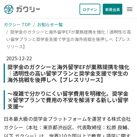
menu
ログイン
新規会員
ガクシー TOP
お知らせ一覧
奨学金のガクシーと海外留学EFが業務提携を強化｜透明性の高
い留学プランと奨学金支援で学生の海外挑戦を後押しへ【プレス
リリース】
2025-12-22
奨学金のガクシーと海外留学EFが業務提携を強化
｜透明性の高い留学プランと奨学金支援で学生の
海外挑戦を後押しへ【プレスリリース】
〜複雑で分かりにくい留学費用を明確化。奨学金
×留学プランで費用の不安を解消する新しい留学
支援〜
日本最大級の奨学金プラットフォームを運営する株式会社
ガクシー（本社：東京都渋谷区、代表取締役：松原 良輔、
以下 ガクシー）は、世界110カ国以上で教育・語学に関す