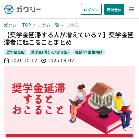
menu
ログイン
新規会員
ガクシー TOP
コラム一覧
コラム
【奨学金延滞する人が増えている？】奨学金延
滞者に起こることまとめ
奨学金全般
奨学金(借りる/貸与型)
継続/卒業生向け
2021-10-12
2025-09-02
calendar_today
update