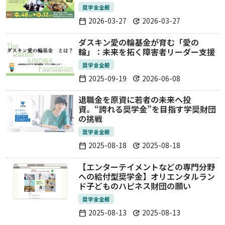
奨学金全般
2026-03-27
2026-03-27
calendar_today
update
ダスキン愛の輪基金が育む「愛の
輪」：未来を拓く障害者リーダー支援
奨学金全般
2025-09-19
2026-06-08
calendar_today
update
退職金を原資に若者の未来へ投
資。“誇れる奨学金”を目指す学奨財団
の挑戦
奨学金全般
2025-08-18
2025-08-18
calendar_today
update
【エンターテイメントなどの専門分野
への給付型奨学金】オリエンタルラン
ド子どものハピネス財団の願い
奨学金全般
2025-08-13
2025-08-13
calendar_today
update