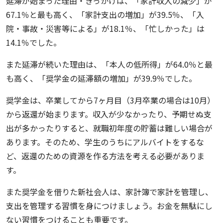
延滞が始まった理由・きっかけは、「家計収入の減少」が
67.1％と最も高く、「家計支出の増加」が39.5％、「入
院・事故・災害等による」が18.1％、「忙しかった」は
14.1％でした。
また延滞が続いた理由は、「本人の低所得」が64.0％と最
も高く、「奨学金の延滞額の増加」が39.9％でした。
奨学金は、卒業してから7ヶ月目（3月卒業の場合は10月）
から返還が始まります。収入が少なかったり、予期せぬ支
出が多かったりすると、就職初年度の貯蓄は難しい場合が
あります。そのため、学生のうちにアルバイトをするな
ど、返還のための資源を作る方法を考える必要がありま
す。
また奨学金を借りた新社会人は、家計簿で家計を管理し、
支出を管理する習慣を身につけましょう。お金を無駄にし
ない習慣をつけることも重要です。