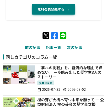
無料会員登録する
→
前の記事
記事一覧
次の記事
同じカテゴリのコラム一覧
「夢への挑戦」を、経済的な理由で諦
めない。 一歩踏み出した奨学生3人の
ストーリー
奨学金全般
2026-07-31
2026-08-02
calendar_today
update
樫の芽が大樹へ育つ未来を願って — 公
益財団法人 樫の芽会の奨学金支援