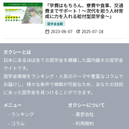
「学費はもちろん、寮費や食事、交通
費までサポート！～次代を担う人材育
成に力を入れる給付型奨学金～」
奨学金全般
2023-06-07
2025-07-18
calendar_today
update
ガクシーとは
日本にあるほぼ全ての奨学金を網羅した国内最大の奨学金
サイトです。
奨学金情報をランキング・人気のテーマや豊富なコラムで
お届けし、様々な条件で検索が可能なため、あなたの目的
にあった奨学金を見つけることができます。
メニュー
ガクシーについて
- ランキング
- 運営会社
- コラム
- 利用規約